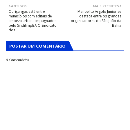
ANTIGOS
MAIS RECENTES
Ouriçangas está entre
Manoelito Argolo Júnior se
municípios com editais de
destaca entre os grandes
limpeza urbana impugnados
organizadores do São João da
pelo SindilimpBA O Sindicato
Bahia
dos
POSTAR UM COMENTÁRIO
0 Comentários