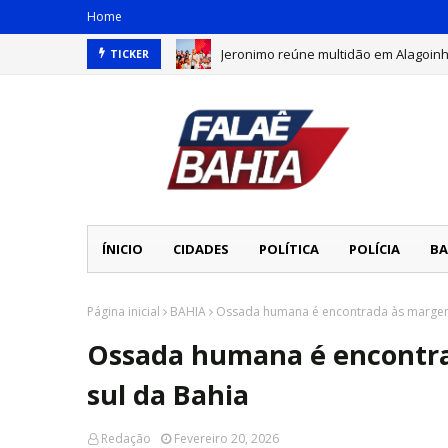
Home
Jeronimo reúne multidão em Alagoin
TICKER
TIRADO DE CASA! Dono de ferro-velho
ÍNICIO
CIDADES
POLÍTICA
POLÍCIA
BA
Página inicial
BAHIA
Ossada humana é encontrada às margens
Ossada humana é encontra
sul da Bahia
Redação
Fevereiro 20, 2026