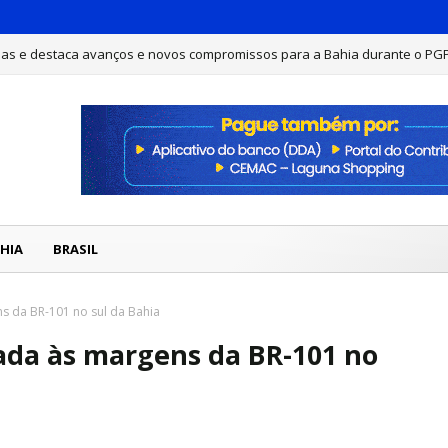
has e destaca avanços e novos compromissos para a Bahia durante o PG
 é morto a tiros em Feira de Santana
DESTAQUE
HIA
BRASIL
 da BR-101 no sul da Bahia
da às margens da BR-101 no