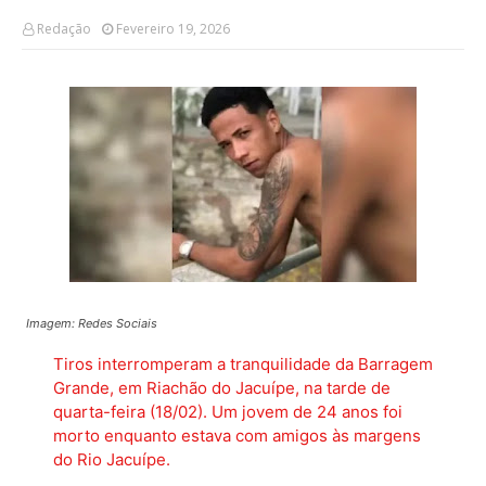
Redação
Fevereiro 19, 2026
Imagem: Redes Sociais
Tiros interromperam a tranquilidade da Barragem
Grande, em Riachão do Jacuípe, na tarde de
quarta-feira (18/02). Um jovem de 24 anos foi
morto enquanto estava com amigos às margens
do Rio Jacuípe.