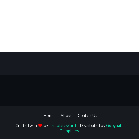
Home
About
Contact Us
Crafted with
by
TemplatesYard
| Distributed by
Gooyaabi
Templates