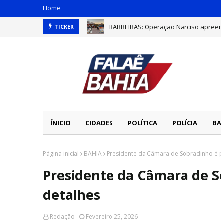
Home
BARREIRAS: Operação Narciso apreen
TICKER
ÍNICIO
CIDADES
POLÍTICA
POLÍCIA
BA
Página inicial
BAHIA
Presidente da Câmara de Sobradinho é p
Presidente da Câmara de S
detalhes
Redação
Fevereiro 25, 2026