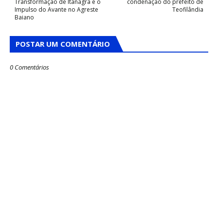
Transformação de Itanagra e o
condenação do prefeito de
Impulso do Avante no Agreste
Teofilândia
Baiano
POSTAR UM COMENTÁRIO
0 Comentários