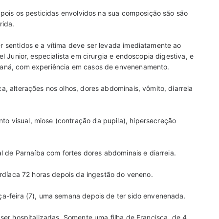
 pois os pesticidas envolvidos na sua composição são são
rida.
 sentidos e a vítima deve ser levada imediatamente ao
l Junior, especialista em cirurgia e endoscopia digestiva, e
raná, com experiência em casos de envenenamento.
, alterações nos olhos, dores abdominais, vômito, diarreia
 visual, miose (contração da pupila), hipersecreção
l de Parnaíba com fortes dores abdominais e diarreia.
ardíaca 72 horas depois da ingestão do veneno.
a-feira (7), uma semana depois de ter sido envenenada.
ser hospitalizadas. Somente uma filha de Francisca, de 4