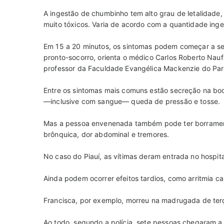
A ingestão de chumbinho tem alto grau de letalidade,
muito tóxicos. Varia de acordo com a quantidade inge
Em 15 a 20 minutos, os sintomas podem começar a ser
pronto-socorro, orienta o médico Carlos Roberto Naufe
professor da Faculdade Evangélica Mackenzie do Pa
Entre os sintomas mais comuns estão secreção na boca
—inclusive com sangue— queda de pressão e tosse.
Mas a pessoa envenenada também pode ter borramento
brônquica, dor abdominal e tremores.
No caso do Piauí, as vítimas deram entrada no hospita
Ainda podem ocorrer efeitos tardios, como arritmia c
Francisca, por exemplo, morreu na madrugada de terç
Ao todo, segundo a polícia, sete pessoas chegaram a 