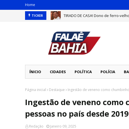
Home
TIRADO DE CASA! Dono de ferro-velho
TICKER
ÍNICIO
CIDADES
POLÍTICA
POLÍCIA
BA
Página inicial
Destaque
Ingestão de veneno como chumbinho
Ingestão de veneno como 
pessoas no país desde 2019
Redação
Janeiro 09, 2025