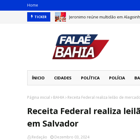
Home
Jeronimo reúne multidão em Alagoin
TICKER
ÍNICIO
CIDADES
POLÍTICA
POLÍCIA
BA
Página inicial
BAHIA
Receita Federal realiza leilão de merca
Receita Federal realiza le
em Salvador
Redação
Dezembro 03, 2024