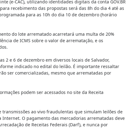
nte (e-CAC), utilizando identidades digitais da conta GOV.BR
 para recebimento das propostas será das 8h do dia 4 até as
 programada para as 10h do dia 10 de dezembro (horário
amento do lote arrematado acarretará uma multa de 20%
idência de ICMS sobre o valor de arrematação, e os
dos.
dias 2 e 6 de dezembro em diversos locais de Salvador,
me indicado no edital do leilão. É importante ressaltar
erão ser comercializadas, mesmo que arrematadas por
informações podem ser acessados no site da Receita
e transmissões ao vivo fraudulentas que simulam leilões de
a Internet. O pagamento das mercadorias arrematadas deve
rrecadação de Receitas Federais (Darf), e nunca por