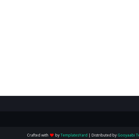
Crafted with
by
TemplatesYard
| Distributed by
Gooyaabi T