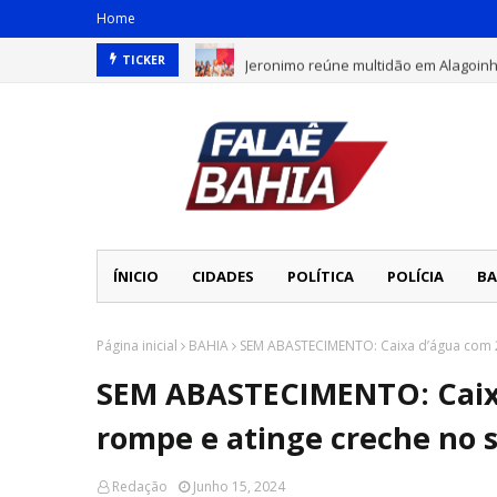
Home
Jeronimo reúne multidão em Alagoin
TICKER
ÍNICIO
CIDADES
POLÍTICA
POLÍCIA
BA
Página inicial
BAHIA
SEM ABASTECIMENTO: Caixa d’água com 20
SEM ABASTECIMENTO: Caixa 
rompe e atinge creche no 
Redação
Junho 15, 2024