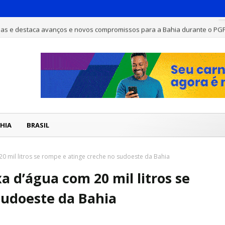
has e destaca avanços e novos compromissos para a Bahia durante o PG
HIA
BRASIL
 mil litros se rompe e atinge creche no sudoeste da Bahia
d’água com 20 mil litros se
sudoeste da Bahia