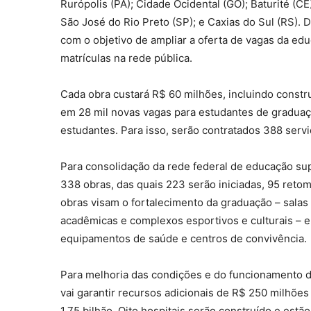
Rurópolis (PA); Cidade Ocidental (GO); Baturité (CE)
São José do Rio Preto (SP); e Caxias do Sul (RS).
com o objetivo de ampliar a oferta de vagas da ed
matrículas na rede pública.
Cada obra custará R$ 60 milhões, incluindo constr
em 28 mil novas vagas para estudantes de graduaçã
estudantes. Para isso, serão contratados 388 serv
Para consolidação da rede federal de educação sup
338 obras, das quais 223 serão iniciadas, 95 reto
obras visam o fortalecimento da graduação – salas d
acadêmicas e complexos esportivos e culturais – e a
equipamentos de saúde e centros de convivência.
Para melhoria das condições e do funcionamento do
vai garantir recursos adicionais de R$ 250 milhõe
1,75 bilhão. Oito hospitais serão construído e estã