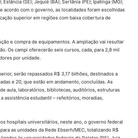
; Estância (SE); Jequié (BA); Sertânia (PE); Ipatinga (MG);
 De acordo com o governo, as localidades foram escolhidas
ucação superior em regiões com baixa cobertura de
ução e compra de equipamentos. A ampliação vai resultar
o. Os campi oferecerão seis cursos, cada, para 2,8 mil
idores por unidade.
erior, serão repassados R$ 3,17 bilhões, destinados a
madas e 20, que estão em andamento, concluídas. As
e aula, laboratórios, bibliotecas, auditórios, estruturas
 assistência estudantil – refeitórios, moradias,
s hospitais universitários, neste ano, o governo federal
s para as unidades da Rede Ebserh/MEC, totalizando R$
o ligados às universidades federais de Pelotas (RS), Juiz