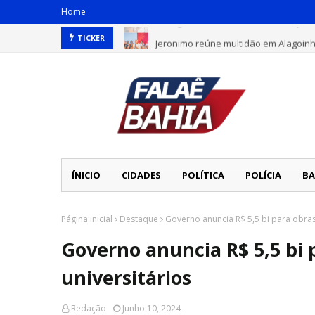
Home
Jeronimo reúne multidão em Alagoin
TICKER
ÍNICIO
CIDADES
POLÍTICA
POLÍCIA
BA
Página inicial
Destaque
Governo anuncia R$ 5,5 bi para obras
Governo anuncia R$ 5,5 bi 
universitários
Redação
Junho 10, 2024