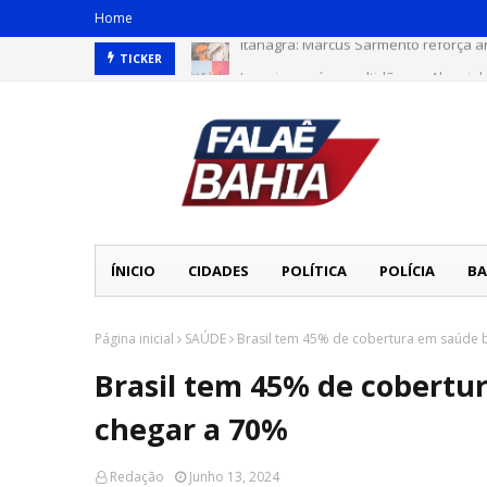
Home
Itanagra: Marcus Sarmento reforça a
Jeronimo reúne multidão em Alagoin
TICKER
ÍNICIO
CIDADES
POLÍTICA
POLÍCIA
BA
Página inicial
SAÚDE
Brasil tem 45% de cobertura em saúde b
Brasil tem 45% de cobertu
chegar a 70%
Redação
Junho 13, 2024