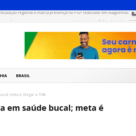
rticulação regional e marca presença no PGP realizado em Alagoinhas
has e destaca avanços e novos compromissos para a Bahia durante o PG
HIA
BRASIL
ucal; meta é chegar a 70%
ra em saúde bucal; meta é