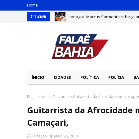
Home
Itanagra: Marcus Sarmento reforça a
TICKER
Jeronimo reúne multidão em Alagoin
ÍNICIO
CIDADES
POLÍTICA
POLÍCIA
BA
Página inicial
Destaque
Guitarrista da Afrocidade morre ap
Guitarrista da Afrocidade
Camaçari,
Redação
Maio 25, 2024