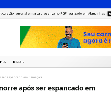
rticulação regional e marca presença no PGP realizado em Alagoinhas
has e destaca avanços e novos compromissos para a Bahia durante o PG
HIA
BRASIL
ós ser espancado em Camaçari,
 morre após ser espancado em