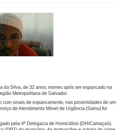
ira da Silva, de 32 anos, morreu após ser espancado na
Região Metropolitana de Salvador.
ído com sinais de espancamento, nas proximidades de um
erviço de Atendimento Móvel de Urgência (Samu) foi
tigado pela 4ª Delegacia de Homicídios (DH/Camaçari).
a (DPT) do município. As motivações e autoria do crime