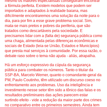
mesmo os maiores especialistas conseguiram encontrar 
a fórmula perfeita. Existem modelos que podem ser 
importados e adaptados à realidade baiana, mas 
dificilmente encontraremos uma solução da noite para o 
dia, para por fim a esse grave problema social. Sim, 
mata-se mais pretos e pobres da periferia, que são 
tratados como descartáveis pela sociedade. E 
precisamos lidar com a (falta de) segurança pública como 
uma chaga, alimentada pelas diferenças econômicas e 
sociais de Estado (leia-se União, Estados e Municípios) 
que presta mal serviços à comunidade. Por essa razão, o 
debate raso sobre o tema não ajuda - aliás, atrapalha.
Há um esforço expressivo da cúpula da segurança 
pública para combater os números. Tanto o titular da 
SSP-BA, Marcelo Werner, quanto o comandante-geral da 
PM, Paulo Coutinho, têm utilizado um discurso coeso no 
enfrentamento aos problemas. Uso da inteligência e 
investimento nesse setor têm sido a tônico das falas e os 
resultados preliminares das ações parecem estar 
surtindo efeito - vide a redução da maior parte dos crimes 
no comparativo entre os primeiros semestres. Ainda tem 