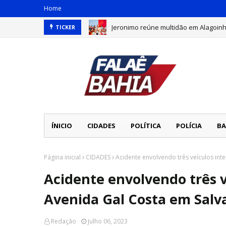
Home
Jeronimo reúne multidão em Alagoin
TICKER
TIRADO DE CASA! Dono de ferro-velho
ÍNICIO
CIDADES
POLÍTICA
POLÍCIA
BA
Página inicial
CIDADES
Acidente envolvendo três veículos int
Acidente envolvendo três v
Avenida Gal Costa em Salv
Redação
Julho 06, 2023