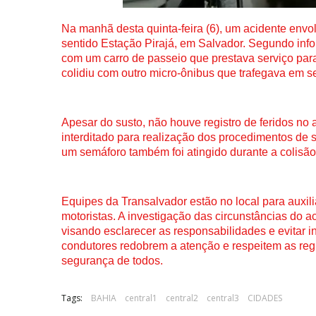
Na manhã desta quinta-feira (6), um acidente envo
sentido Estação Pirajá, em Salvador. Segundo inf
com um carro de passeio que prestava serviço para
colidiu com outro micro-ônibus que trafegava em se
Apesar do susto, não houve registro de feridos no 
interditado para realização dos procedimentos de 
um semáforo também foi atingido durante a colisão
Equipes da Transalvador estão no local para auxilia
motoristas. A investigação das circunstâncias do a
visando esclarecer as responsabilidades e evitar i
condutores redobrem a atenção e respeitem as regra
segurança de todos.
Tags:
BAHIA
central1
central2
central3
CIDADES