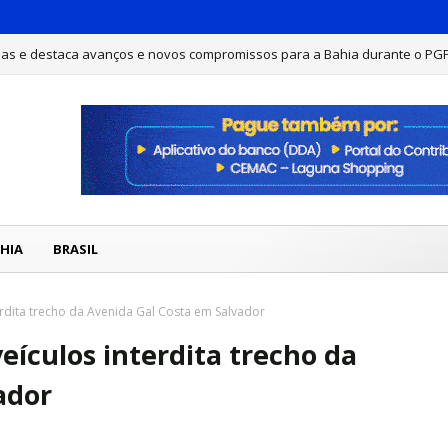
has e destaca avanços e novos compromissos para a Bahia durante o PG
 é morto a tiros em Feira de Santana
DESTAQUE
HIA
BRASIL
erdita trecho da Avenida Gal Costa em Salvador
eículos interdita trecho da
ador