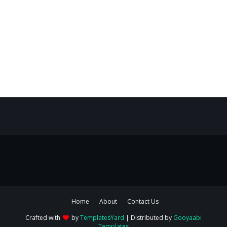
Home
About
Contact Us
Crafted with
by
TemplatesYard
| Distributed by
Gooyaabi
Templates