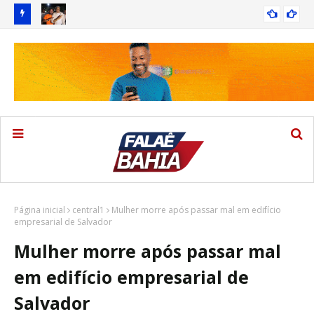
Itanagra: Marcus Sarmento reforça articulação regional e
TIR
ITANAGRA
marca presença no PGP realizado em Alagoinhas
Jeronimo reúne multidão em Alagoinhas e destaca avanços
Fei
DESTAQUE
e novos compromissos para a Bahia durante o PGP
Página inicial
central1
Mulher morre após passar mal em edifício
empresarial de Salvador
Mulher morre após passar mal
em edifício empresarial de
Salvador