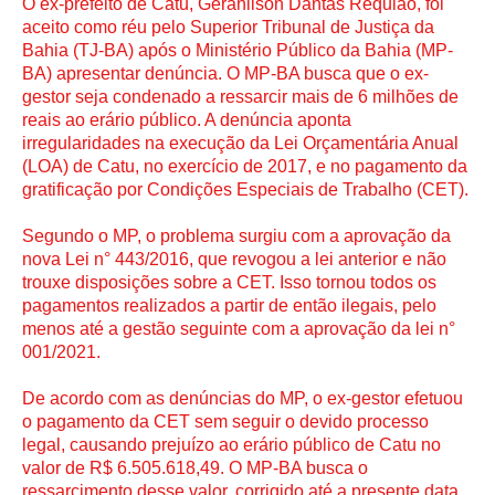
O ex-prefeito de Catu, Geranilson Dantas Requião, foi
aceito como réu pelo Superior Tribunal de Justiça da
Bahia (TJ-BA) após o Ministério Público da Bahia (MP-
BA) apresentar denúncia. O MP-BA busca que o ex-
gestor seja condenado a ressarcir mais de 6 milhões de
reais ao erário público. A denúncia aponta
irregularidades na execução da Lei Orçamentária Anual
(LOA) de Catu, no exercício de 2017, e no pagamento da
gratificação por Condições Especiais de Trabalho (CET).
Segundo o MP, o problema surgiu com a aprovação da
nova Lei n° 443/2016, que revogou a lei anterior e não
trouxe disposições sobre a CET. Isso tornou todos os
pagamentos realizados a partir de então ilegais, pelo
menos até a gestão seguinte com a aprovação da lei n°
001/2021.
De acordo com as denúncias do MP, o ex-gestor efetuou
o pagamento da CET sem seguir o devido processo
legal, causando prejuízo ao erário público de Catu no
valor de R$ 6.505.618,49. O MP-BA busca o
ressarcimento desse valor, corrigido até a presente data