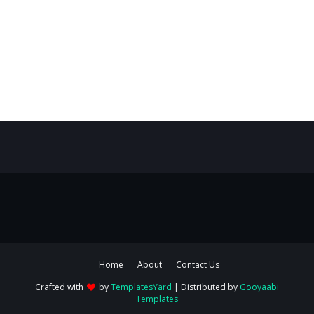
Home
About
Contact Us
Crafted with
by
TemplatesYard
| Distributed by
Gooyaabi
Templates