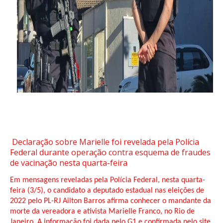
Declaração sobre Marielle foi revelada pela Polícia
Federal durante operação contra esquema de fraudes
de vacinação nesta quarta-feira
Em mensagens reveladas pela Polícia Federal, nesta quarta-
feira (3/5), o candidato a deputado estadual nas eleições de
2022 pelo PL-RJ Ailton Barros afirma conhecer o mandante da
morte da vereadora e ativista Marielle Franco, no Rio de
Janeiro. A informação foi dada pelo G1 e confirmada pelo site