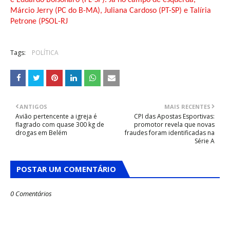
e Eduardo Bolsonaro (PL-SP). Já no campo de esquerda,
Márcio Jerry (PC do B-MA), Juliana Cardoso (PT-SP) e Talíria
Petrone (PSOL-RJ
Tags:
POLÍTICA
ANTIGOS
MAIS RECENTES
Avião pertencente a igreja é
CPI das Apostas Esportivas:
flagrado com quase 300 kg de
promotor revela que novas
drogas em Belém
fraudes foram identificadas na
Série A
POSTAR UM COMENTÁRIO
0 Comentários