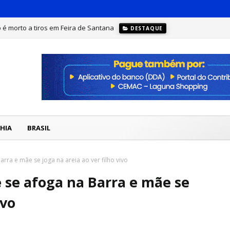
 é morto a tiros em Feira de Santana
DESTAQUE
HIA
BRASIL
arra e mãe se joga na areia ao ver filho vivo
 se afoga na Barra e mãe se
ivo