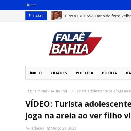
Home
TIRADO DE CASA! Dono de ferro-velho
TICKER
ÍNICIO
CIDADES
POLÍTICA
POLÍCIA
BA
Página inicial
BAHIA
VÍDEO: Turista adolescente se afoga na B
VÍDEO: Turista adolescente
joga na areia ao ver filho v
Redação
Março 21, 2023