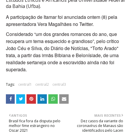
Estudos Étnicos e Africanos pela Universidade Federal
da Bahia (Ufba).
A participação de Itamar foi anunciada ontem (8) pela
apresentadora Vera Magalhães no Twitter.
Considerado “um dos grandes romances do ano, que
recupera um tema esquecido e grandioso”, pelo crítico
João Céu e Silva, do Diário de Notícias, "Torto Arado"
trata, a partir das irmãs Bibiana e Belonísiade, de uma
realidade sertaneja onde a escravidão ainda não foi
superada.
Tags:
central1
central2
central3
ANTIGOS
MAIS RECENTES
Brasil fica fora da disputa pelo
Dez casos da variante do
melhor fime estrangeiro no
coronavírus de Manaus são
Oscar 2021
identificados pelo Lacen